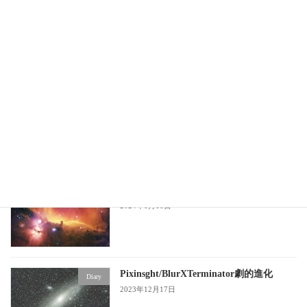
RGBにHaを追加する
Diary
CombineHaWithRGB/pixinsight
2024年3月11日
光害地での撮影データを完璧に補正する
compare
GraXpert/Pixinsight
2024年1月18日
HSOパレット/Pixinsight
Diary
2024年1月18日
Pixinsght/BlurXTerminator劇的進化
Diary
2023年12月17日