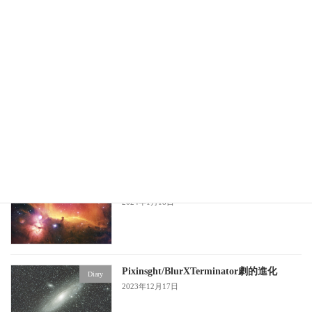
RGBにHaを追加する
Diary
CombineHaWithRGB/pixinsight
2024年3月11日
光害地での撮影データを完璧に補正する
compare
GraXpert/Pixinsight
2024年1月18日
HSOパレット/Pixinsight
Diary
2024年1月18日
Pixinsght/BlurXTerminator劇的進化
Diary
2023年12月17日