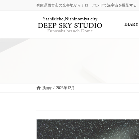
コ
ナ
兵庫県西宮市の光害地からナローバンドで深宇宙を撮影する
ン
ビ
テ
ゲ
ン
ー
DIARY
ツ
シ
へ
ョ
ス
ン
キ
に
ッ
移
プ
動
Home
2023年12月