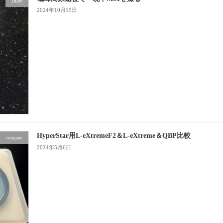
Diary
2024年10月15日
HyperStar用L-eXtremeF2＆L-eXtreme＆QBP比較
compare
2024年5月6日