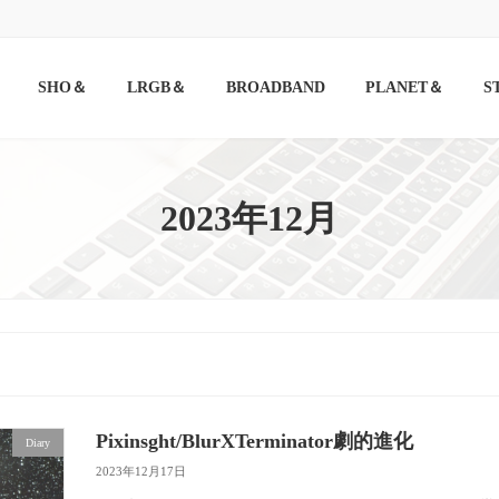
SHO＆
LRGB＆
BROADBAND
PLANET＆
S
2023年12月
Pixinsght/BlurXTerminator劇的進化
Diary
2023年12月17日