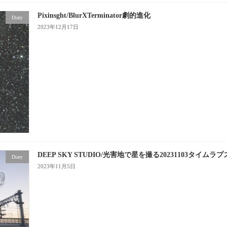
Pixinsght/BlurXTerminator劇的進化
Diary
2023年12月17日
DEEP SKY STUDIO/光害地で星を撮る20231103タイムラプ
Diary
2023年11月5日