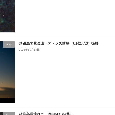
淡路島で紫金山・アトラス彗星（C2023 A3）撮影
Diary
2024年10月15日
砥峰高原遠征で一晩中M31を撮る