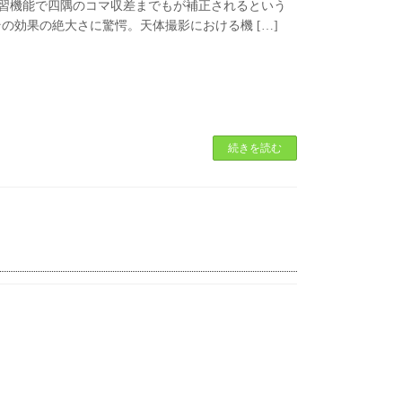
スされた。AI学習機能で四隅のコマ収差までもが補正されるという
の効果の絶大さに驚愕。天体撮影における機 […]
続きを読む