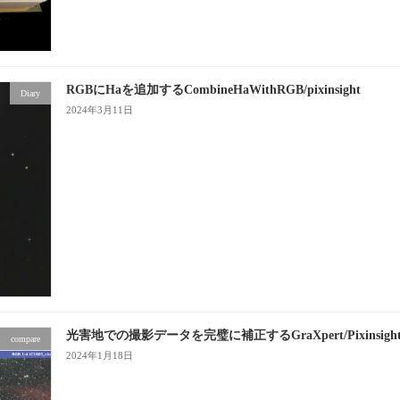
RGBにHaを追加するCombineHaWithRGB/pixinsight
Diary
2024年3月11日
光害地での撮影データを完璧に補正するGraXpert/Pixinsigh
compare
2024年1月18日