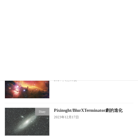
CombineHaWithRGB/pixinsight
2024年3月11日
光害地での撮影データを完璧に補正する
compare
GraXpert/Pixinsight
2024年1月18日
HSOパレット/Pixinsight
Diary
2024年1月18日
Pixinsght/BlurXTerminator劇的進化
Diary
2023年12月17日