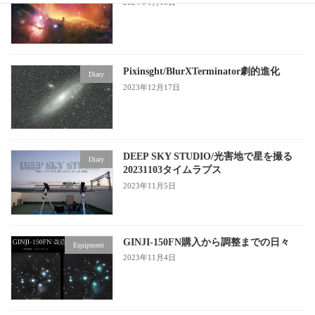
2024年1月18日
Pixinsght/BlurXTerminator劇的進化
Diary
2023年12月17日
DEEP SKY STUDIO/光害地で星を撮る
Diary
20231103タイムラプス
2023年11月5日
GINJI-150FN購入から調整までの日々
Equipment
2023年11月4日