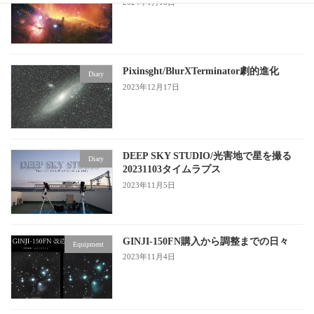
2024年1月18日
Pixinsght/BlurXTerminator劇的進化
Diary
2023年12月17日
DEEP SKY STUDIO/光害地で星を撮る
Diary
20231103タイムラプス
2023年11月5日
GINJI-150FN購入から調整までの日々
Equipment
2023年11月4日