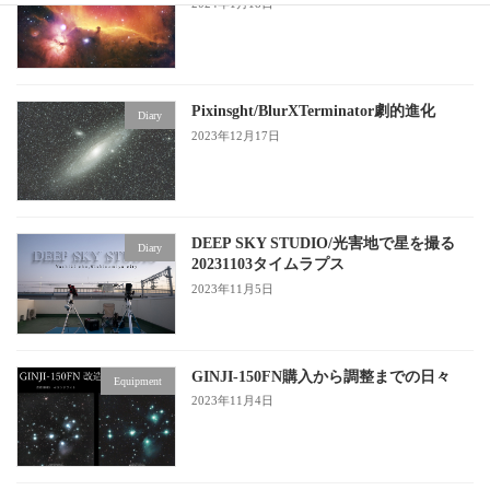
2024年1月18日
Pixinsght/BlurXTerminator劇的進化
Diary
2023年12月17日
DEEP SKY STUDIO/光害地で星を撮る
Diary
20231103タイムラプス
2023年11月5日
GINJI-150FN購入から調整までの日々
Equipment
2023年11月4日