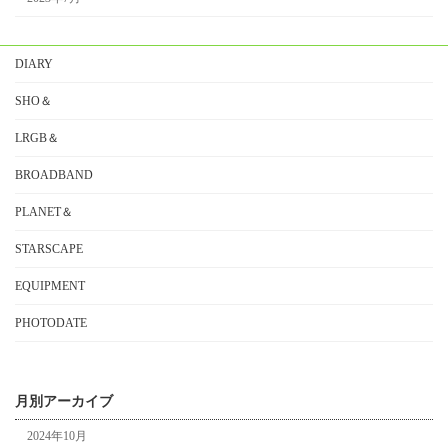
DIARY
SHO＆
LRGB＆
BROADBAND
PLANET＆
STARSCAPE
EQUIPMENT
PHOTODATE
月別アーカイブ
2024年10月