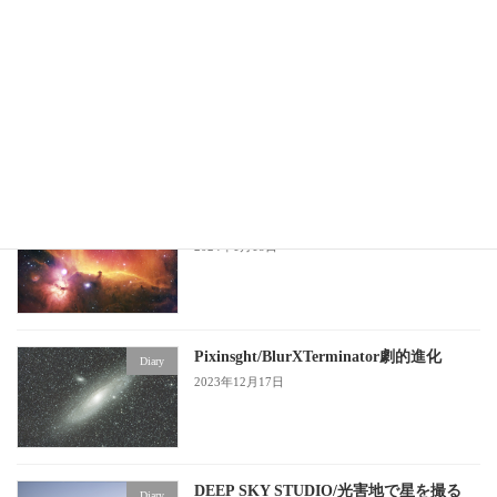
光害地での撮影データを完璧に補正する
compare
GraXpert/Pixinsight
2024年1月18日
HSOパレット/Pixinsight
Diary
2024年1月18日
Pixinsght/BlurXTerminator劇的進化
Diary
2023年12月17日
DEEP SKY STUDIO/光害地で星を撮る
Diary