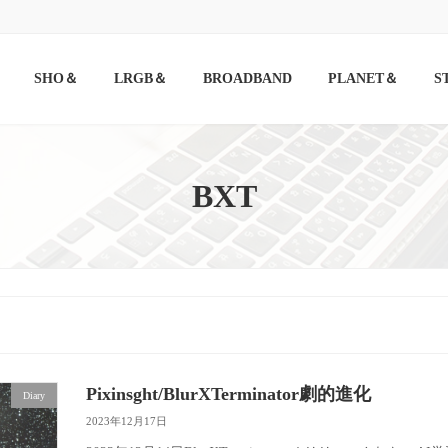
SHO＆
LRGB＆
BROADBAND
PLANET＆
S
BXT
Pixinsght/BlurXTerminator劇的進化
Diary
2023年12月17日