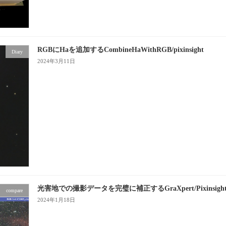
RGBにHaを追加するCombineHaWithRGB/pixinsight
Diary
2024年3月11日
光害地での撮影データを完璧に補正するGraXpert/Pixinsigh
compare
2024年1月18日