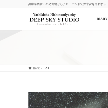
コ
ナ
兵庫県西宮市の光害地からナローバンドで深宇宙を撮影する
ン
ビ
テ
ゲ
ン
ー
DIARY
ツ
シ
へ
ョ
ス
ン
キ
に
ッ
移
プ
動
Home
BXT