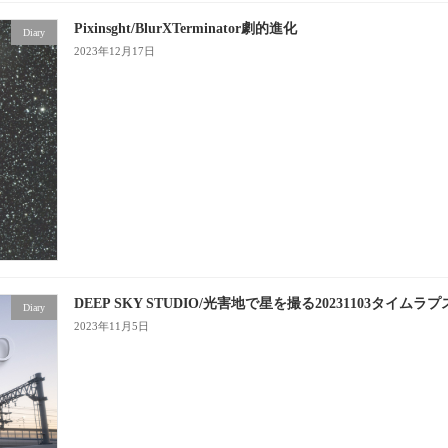
Pixinsght/BlurXTerminator劇的進化
Diary
2023年12月17日
DEEP SKY STUDIO/光害地で星を撮る20231103タイムラプ
Diary
2023年11月5日