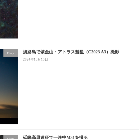
淡路島で紫金山・アトラス彗星（C2023 A3）撮影
Diary
2024年10月15日
砥峰高原遠征で一晩中M31を撮る
Diary