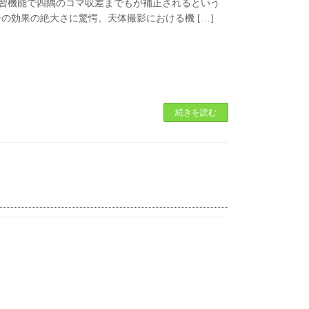
スされた。AI学習機能で四隅のコマ収差までもが補正されるという
の効果の絶大さに驚愕。天体撮影における機 […]
続きを読む