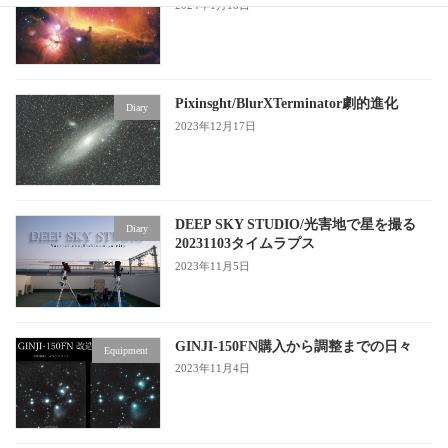
2024年1月18日
Pixinsght/BlurXTerminator劇的進化
Diary
2023年12月17日
DEEP SKY STUDIO/光害地で星を撮る
Diary
20231103タイムラプス
2023年11月5日
GINJI-150FN購入から調整までの日々
Equipment
2023年11月4日