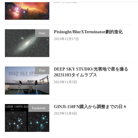
2024年1月18日
Pixinsght/BlurXTerminator劇的進化
Diary
2023年12月17日
DEEP SKY STUDIO/光害地で星を撮る
Diary
20231103タイムラプス
2023年11月5日
GINJI-150FN購入から調整までの日々
Equipment
2023年11月4日