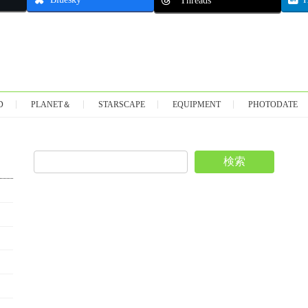
D
PLANET＆
STARSCAPE
EQUIPMENT
PHOTODATE
検索