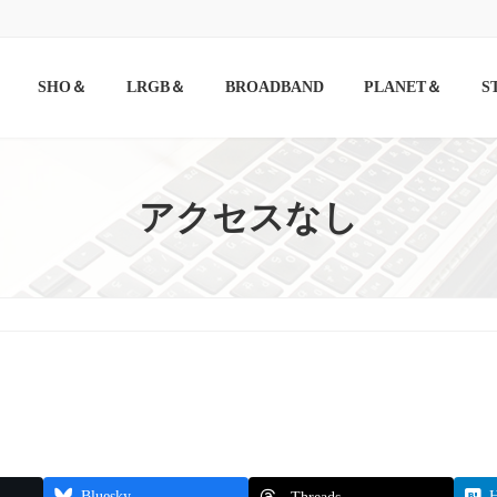
SHO＆
LRGB＆
BROADBAND
PLANET＆
S
アクセスなし
Bluesky
H
Threads