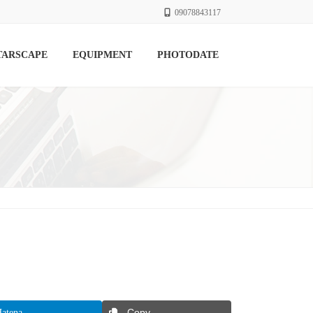
09078843117
TARSCAPE
EQUIPMENT
PHOTODATE
atena
Copy