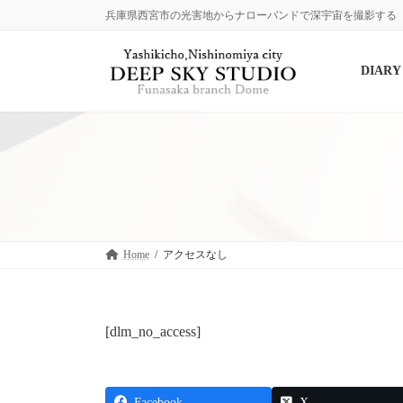
コ
ナ
兵庫県西宮市の光害地からナローバンドで深宇宙を撮影する
ン
ビ
テ
ゲ
ン
ー
DIARY
ツ
シ
へ
ョ
ス
ン
キ
に
ッ
移
プ
動
Home
アクセスなし
[dlm_no_access]
Facebook
X